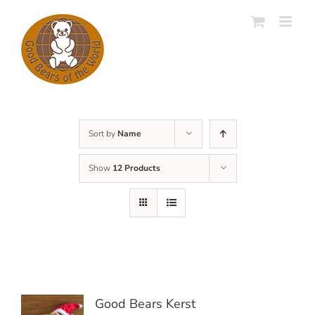
Skip
to
content
Sort by
Name
Show
12 Products
Good Bears Kerst