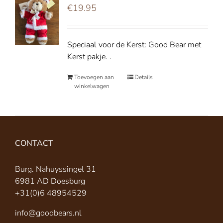
€
19.95
Speciaal voor de Kerst: Good Bear met
Kerst pakje. .
Toevoegen aan
Details
winkelwagen
CONTACT
Burg. Nahuyssingel 31
6981 AD Doesburg
+31(0)6 48954529
info@goodbears.nl