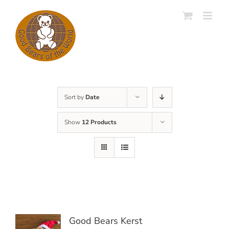
Skip
to
content
Sort by
Date
Show
12 Products
Good Bears Kerst