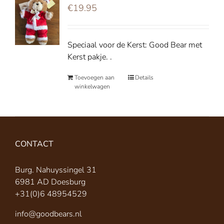
€
19.95
Speciaal voor de Kerst: Good Bear met
Kerst pakje. .
Toevoegen aan
Details
winkelwagen
CONTACT
Burg. Nahuyssingel 31
6981 AD Doesburg
+31(0)6 48954529
info@goodbears.nl