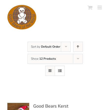
Skip
to
content
Sort by
Default Order
Show
12 Products
Good Bears Kerst