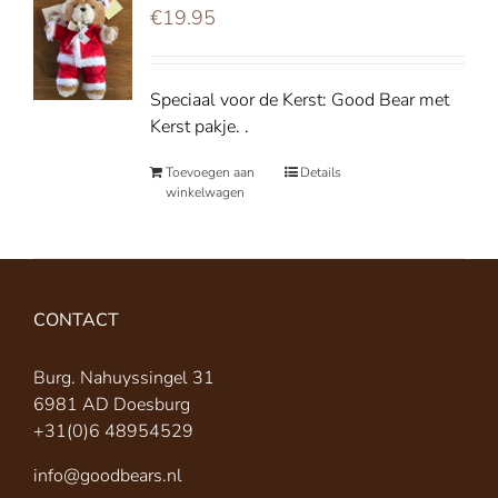
€
19.95
Speciaal voor de Kerst: Good Bear met
Kerst pakje. .
Toevoegen aan
Details
winkelwagen
CONTACT
Burg. Nahuyssingel 31
6981 AD Doesburg
+31(0)6 48954529
info@goodbears.nl