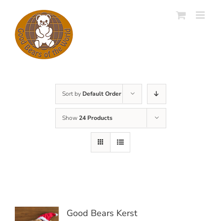
Skip
to
content
Sort by
Default Order
Show
24 Products
Good Bears Kerst