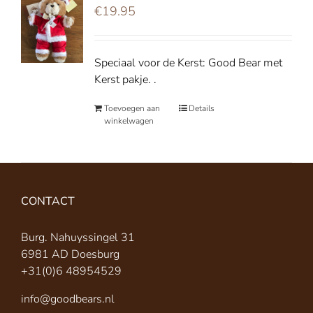
€
19.95
Speciaal voor de Kerst: Good Bear met
Kerst pakje. .
Toevoegen aan
Details
winkelwagen
CONTACT
Burg. Nahuyssingel 31
6981 AD Doesburg
+31(0)6 48954529
info@goodbears.nl