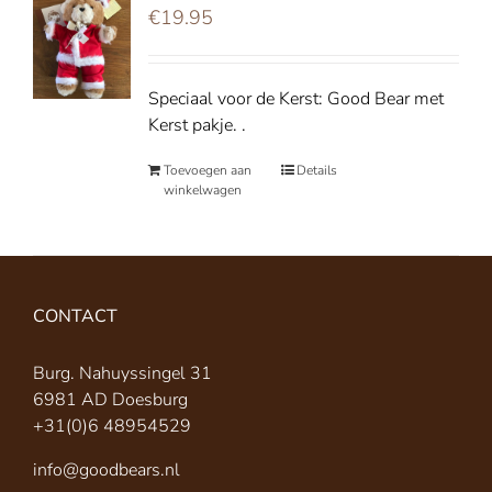
€
19.95
Speciaal voor de Kerst: Good Bear met
Kerst pakje. .
Toevoegen aan
Details
winkelwagen
CONTACT
Burg. Nahuyssingel 31
6981 AD Doesburg
+31(0)6 48954529
info@goodbears.nl