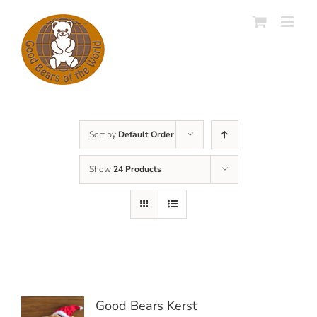
Skip
to
content
Sort by
Default Order
Show
24 Products
Good Bears Kerst