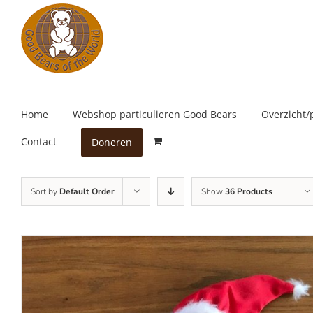
Skip
to
content
Home
Webshop particulieren Good Bears
Overzicht/
Contact
Doneren
Sort by
Default Order
Show
36 Products