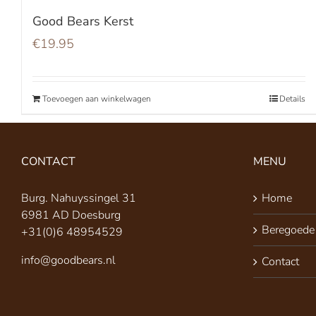
Good Bears Kerst
€
19.95
Toevoegen aan winkelwagen
Details
CONTACT
MENU
Burg. Nahuyssingel 31
Home
6981 AD Doesburg
Beregoede
+31(0)6 48954529
info@goodbears.nl
Contact