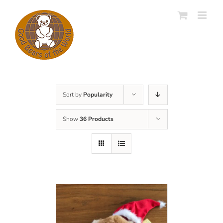
Skip
to
content
Sort by
Popularity
Show
36 Products