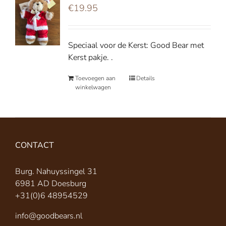
€
19.95
Speciaal voor de Kerst: Good Bear met
Kerst pakje. .
Toevoegen aan
Details
winkelwagen
CONTACT
Burg. Nahuyssingel 31
6981 AD Doesburg
+31(0)6 48954529
info@goodbears.nl