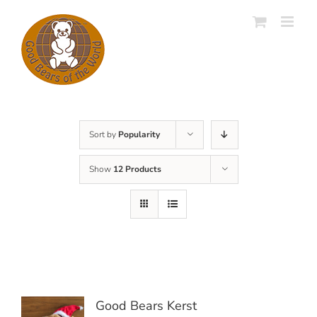
Skip
to
content
Sort by
Popularity
Show
12 Products
Good Bears Kerst