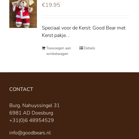
€
19.95
Speciaal voor de Kerst: Good Bear met
Kerst pakje. .
Toevoegen aan
Details
winkelwagen
CONTACT
Burg. Nahuyssingel 31
6981 AD Doesburg
+31(0)6 48954529
info@goodbears.nl