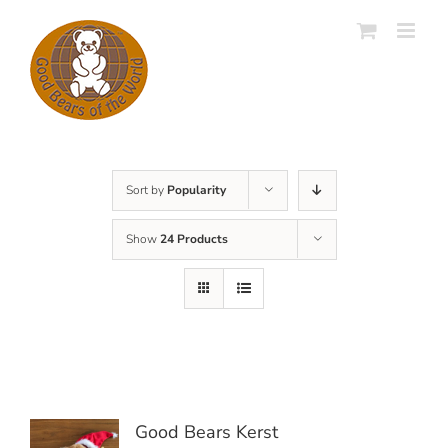
Skip
to
content
Sort by
Popularity
Show
24 Products
Good Bears Kerst