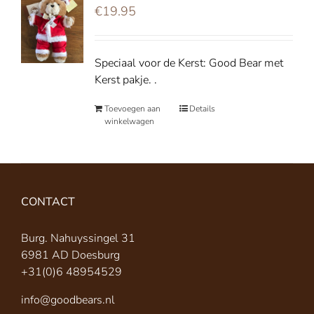
€
19.95
Speciaal voor de Kerst: Good Bear met
Kerst pakje. .
Toevoegen aan
Details
winkelwagen
CONTACT
Burg. Nahuyssingel 31
6981 AD Doesburg
+31(0)6 48954529
info@goodbears.nl