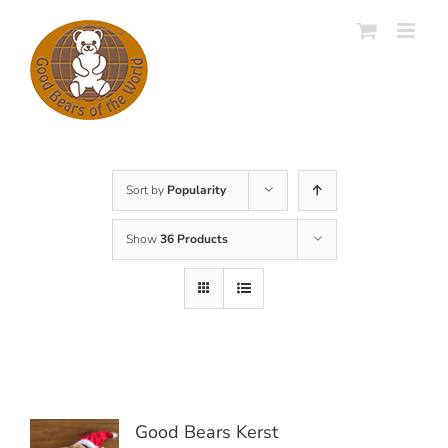
Skip
to
content
Sort by
Popularity
Show
36 Products
Good Bears Kerst