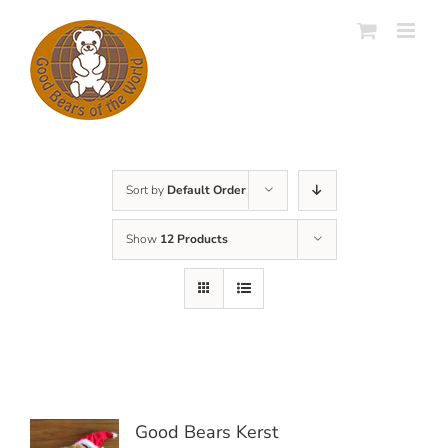
Skip
to
content
Sort by
Default Order
Show
12 Products
Good Bears Kerst