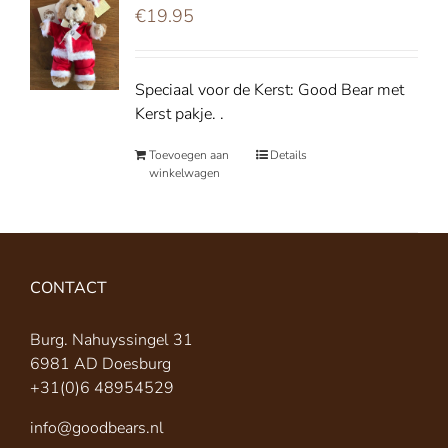
€
19.95
Speciaal voor de Kerst: Good Bear met
Kerst pakje. .
Toevoegen aan
Details
winkelwagen
CONTACT
Burg. Nahuyssingel 31
6981 AD Doesburg
+31(0)6 48954529
info@goodbears.nl