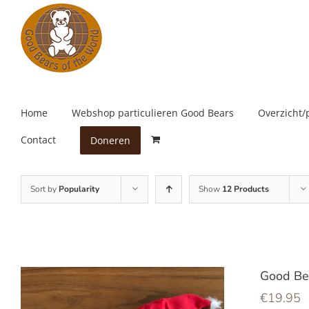
Skip
to
content
Home
Webshop particulieren Good Bears
Overzicht/
Contact
Doneren
Sort by
Popularity
Show
12 Products
Good Be
€
19.95