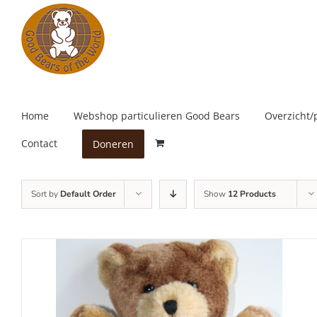
Skip
to
content
Home
Webshop particulieren Good Bears
Overzicht/
Contact
Doneren
Sort by
Default Order
Show
12 Products