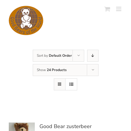
Skip
to
content
Sort by
Default Order
Show
24 Products
Good Bear zusterbeer