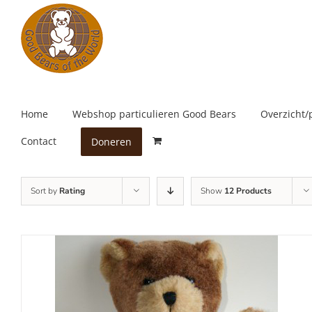
Skip
to
content
Home
Webshop particulieren Good Bears
Overzicht/
Contact
Doneren
Sort by
Rating
Show
12 Products