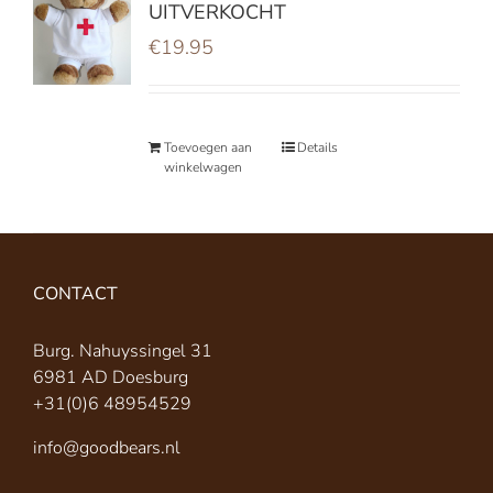
UITVERKOCHT
€
19.95
Toevoegen aan
Details
winkelwagen
CONTACT
Burg. Nahuyssingel 31
6981 AD Doesburg
+31(0)6 48954529
info@goodbears.nl