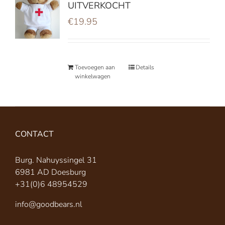
UITVERKOCHT
€
19.95
Toevoegen aan
Details
winkelwagen
CONTACT
Burg. Nahuyssingel 31
6981 AD Doesburg
+31(0)6 48954529
info@goodbears.nl