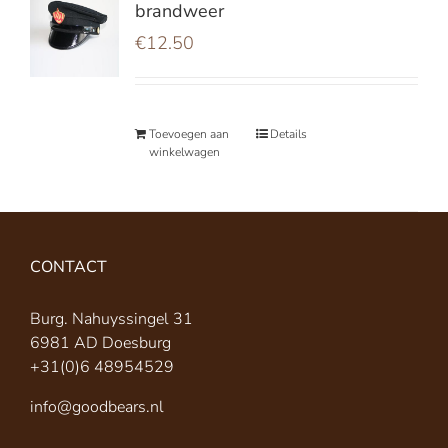
brandweer
€
12.50
Toevoegen aan
Details
winkelwagen
CONTACT
Burg. Nahuyssingel 31
6981 AD Doesburg
+31(0)6 48954529
info@goodbears.nl