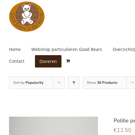
Skip
to
content
Home
Webshop particulieren Good Bears
Overzicht/
Contact
Doneren
Sort by
Popularity
Show
36 Products
Politie p
€
12.50