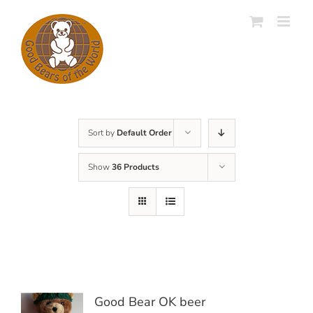
Skip
to
content
Sort by
Default Order
Show
36 Products
Good Bear OK beer