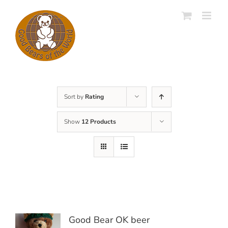
Skip
to
content
Sort by
Rating
Show
12 Products
Good Bear OK beer