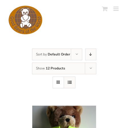
Skip
to
content
Sort by
Default Order
Show
12 Products