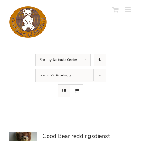
Skip
to
content
Sort by
Default Order
Show
24 Products
Good Bear reddingsdienst