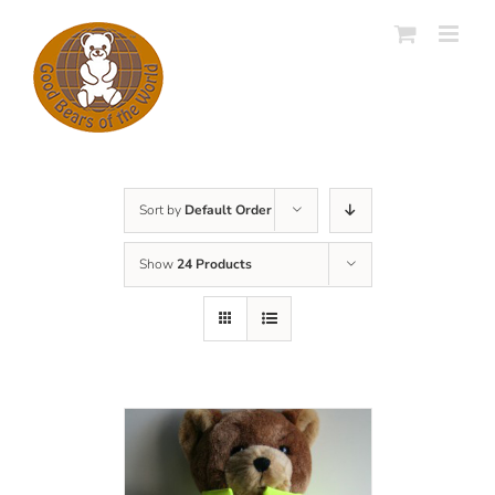
Skip
to
content
Sort by
Default Order
Show
24 Products