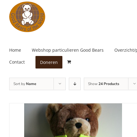
Skip
to
content
Home
Webshop particulieren Good Bears
Overzicht/
Contact
Doneren
Sort by
Name
Show
24 Products