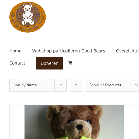
Skip
to
content
Home
Webshop particulieren Good Bears
Overzicht/
Contact
Doneren
Sort by
Name
Show
12 Products