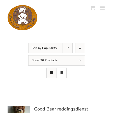
Skip
to
content
Sort by
Popularity
Show
36 Products
Good Bear reddingsdienst