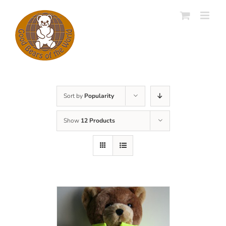
Skip
to
content
Sort by
Popularity
Show
12 Products