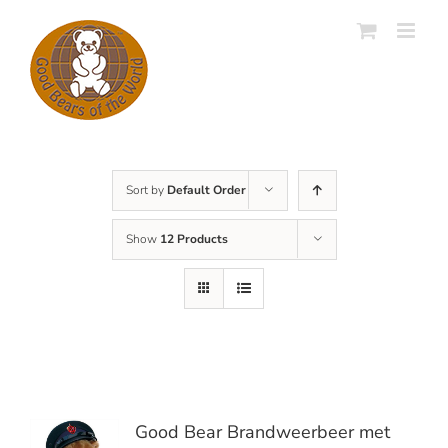
Skip
to
content
Sort by
Default Order
Show
12 Products
Good Bear Brandweerbeer met