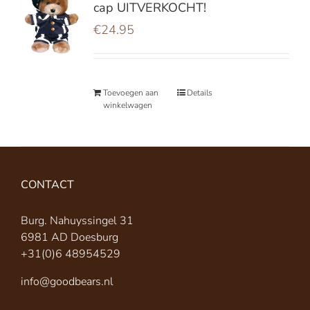
cap UITVERKOCHT!
€
24.95
Toevoegen aan
Details
winkelwagen
CONTACT
Burg. Nahuyssingel 31
6981 AD Doesburg
+31(0)6 48954529
info@goodbears.nl