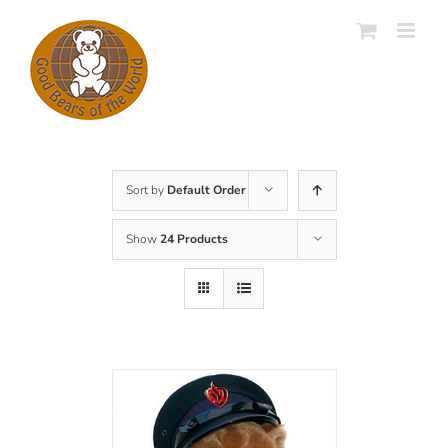
Skip
to
content
Sort by
Default Order
Show
24 Products