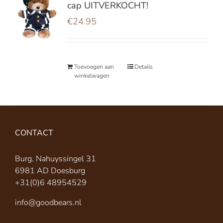
cap UITVERKOCHT!
€
24.95
Toevoegen aan
Details
winkelwagen
CONTACT
Burg. Nahuyssingel 31
6981 AD Doesburg
+31(0)6 48954529
info@goodbears.nl