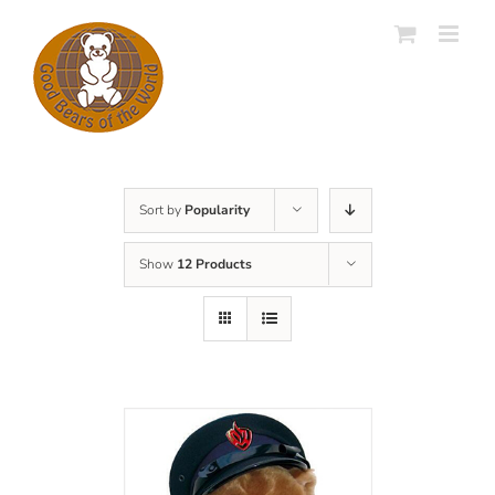
Skip
to
content
Sort by
Popularity
Show
12 Products