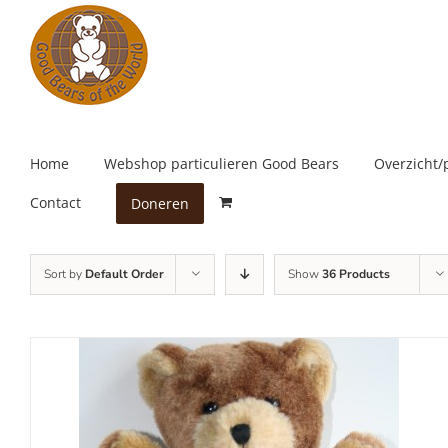
Skip
to
content
Home
Webshop particulieren Good Bears
Overzicht/
Contact
Doneren
Sort by
Default Order
Show
36 Products