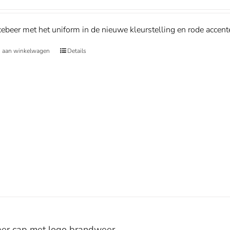
beer met het uniform in de nieuwe kleurstelling en rode accent
 aan winkelwagen
Details
er cap met logo brandweer