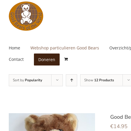
Skip
to
content
Home
Webshop particulieren Good Bears
Overzicht/
Contact
Doneren
Sort by
Popularity
Show
12 Products
Good Bea
€
14.95