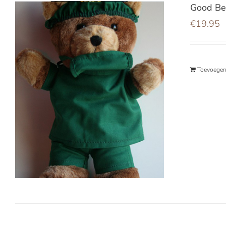
Good Be
€
19.95
Toevoegen