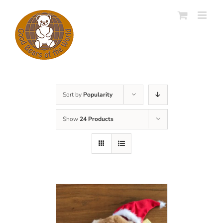
Skip
to
content
Sort by
Popularity
Show
24 Products