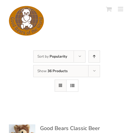
Skip
to
content
Sort by
Popularity
Show
36 Products
Good Bears Classic Beer