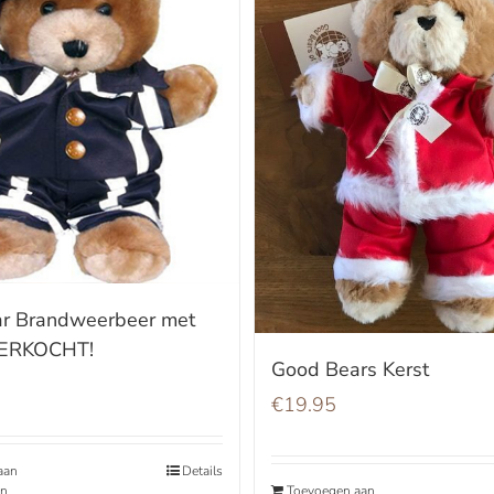
r Brandweerbeer met
VERKOCHT!
Good Bears Kerst
€
19.95
aan
Details
en
Toevoegen aan