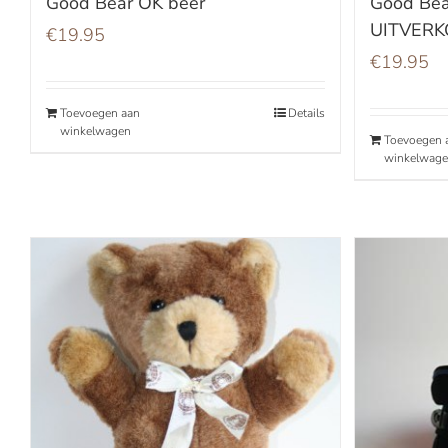
Good Bear OK beer
Good Bea
UITVER
€
19.95
€
19.95
Toevoegen aan
Details
winkelwagen
Toevoegen 
winkelwag