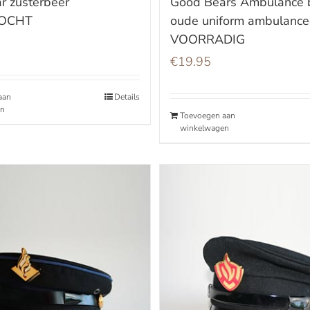
r zusterbeer
Good Bears Ambulance 
KOCHT
oude uniform ambulance
VOORRADIG
€
19.95
aan
Details
en
Toevoegen aan
winkelwagen