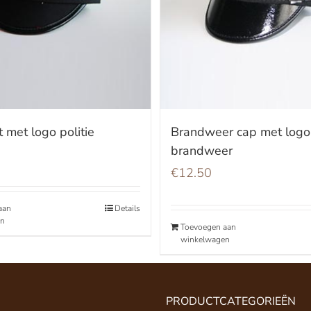
t met logo politie
Brandweer cap met logo
brandweer
€
12.50
aan
Details
en
Toevoegen aan
winkelwagen
PRODUCTCATEGORIEËN