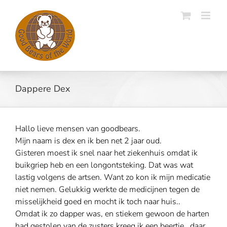
Skip
to
content
Dappere Dex
Hallo lieve mensen van goodbears.
Mijn naam is dex en ik ben net 2 jaar oud.
Gisteren moest ik snel naar het ziekenhuis omdat ik
buikgriep heb en een longontsteking. Dat was wat
lastig volgens de artsen. Want zo kon ik mijn medicatie
niet nemen. Gelukkig werkte de medicijnen tegen de
misselijkheid goed en mocht ik toch naar huis..
Omdat ik zo dapper was, en stiekem gewoon de harten
had gestolen van de zusters kreeg ik een beertje.. daar