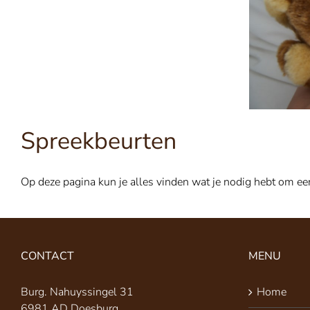
Spreekbeurten
Op deze pagina kun je alles vinden wat je nodig hebt om e
CONTACT
MENU
Burg. Nahuyssingel 31
Home
6981 AD Doesburg