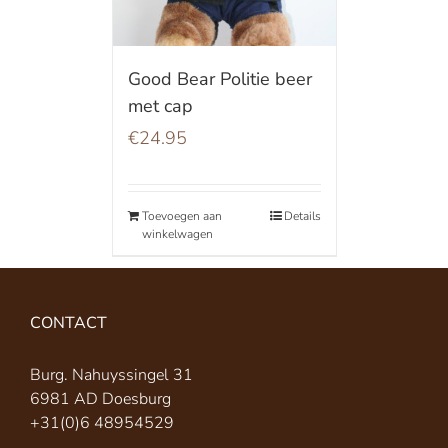
Good Bear Politie beer
met cap
€
24.95
Toevoegen aan
Details
winkelwagen
CONTACT
Burg. Nahuyssingel 31
6981 AD Doesburg
+31(0)6 48954529