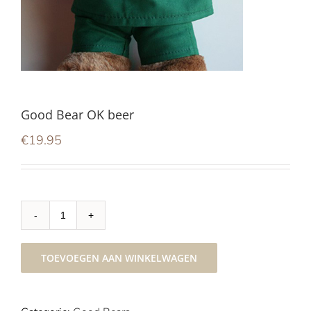
Good Bear OK beer
€
19.95
Good
Bear
OK
TOEVOEGEN AAN WINKELWAGEN
beer
aantal