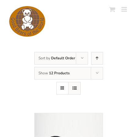
Skip
to
content
Sort by
Default Order
Show
12 Products