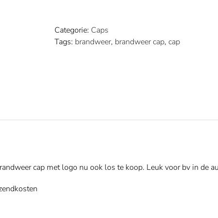
met
logo
Categorie:
Caps
brandweer
Tags:
brandweer
,
brandweer cap
,
cap
aantal
randweer cap met logo nu ook los te koop. Leuk voor bv in de au
erzendkosten