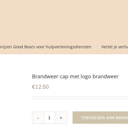
prijzen Good Bears voor hulpverleningsdiensten
Vertel je verh
Brandweer cap met logo brandweer
€
12.50
TOEVOEGEN AAN WINK
Brandweer
cap