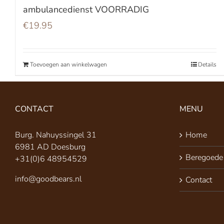
ambulancedienst VOORRADIG
€
19.95
Toevoegen aan winkelwagen
Details
CONTACT
MENU
Burg. Nahuyssingel 31
Home
6981 AD Doesburg
Beregoede
+31(0)6 48954529
info@goodbears.nl
Contact