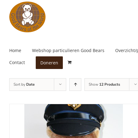
Skip
to
content
Home
Webshop particulieren Good Bears
Overzicht/
Contact
Doneren
Sort by
Date
Show
12 Products