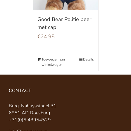
Good Bear Politie beer
met cap
€
24.95
Toevoegen aan
Details
winkelwagen
CONTACT
Burg. Nahuyssingel 31
6981 AD Doesburg
+31(0)6 48954529